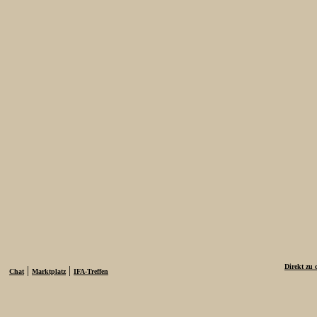
Direkt zu 
|
|
Chat
Marktplatz
IFA-Treffen